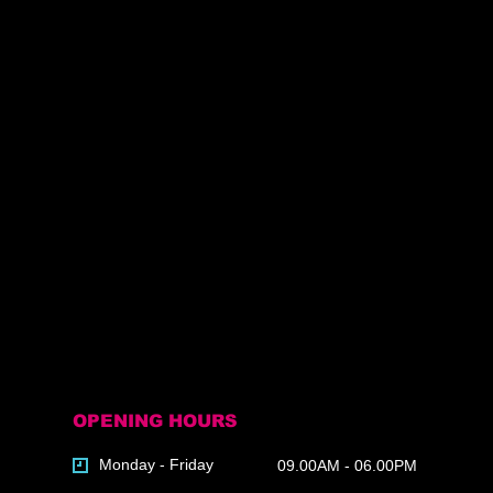
載入更多
OPENING HOURS
Monday - Friday
09.00AM - 06.00PM