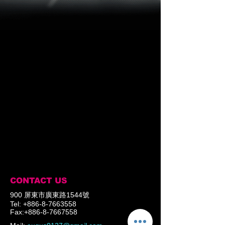
器
感
測
RE11-SA03
器
原
常
理
開
磁
接
性
點
常
數
開
量:
接
1
點
常
數
閉
量
接
2
點
常
數
閉
量:
接
1
點
連
數
CONTACT US
接
量
類
900 屏東市廣東路1544號
0
型:
信
Tel:
+886-8-7663558
電
Fax:
+886-8-7667558
號
纜
接