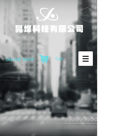
Cart:
ONLINE SHOP
RE13-SA03
系
統
件
感
測
器
與
促
動