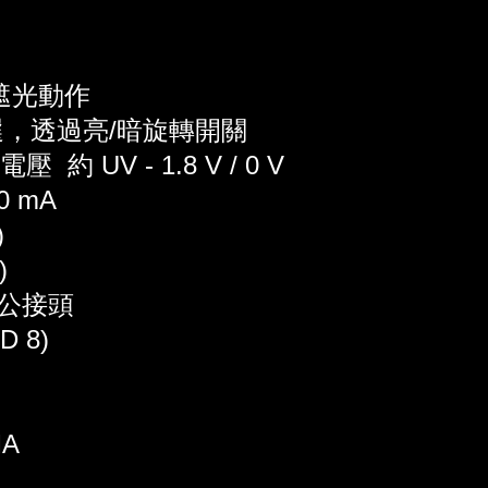
遮光動作
選，透過亮/暗旋轉開關
 約 UV - 1.8 V / 0 V
0 mA
)
)
n公接頭
D 8)
A