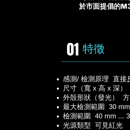
於市面提倡的M
01
特徵
感測/ 檢測原理 直
尺寸（寬 x 高 x 深） 11
外殼形狀（發光） 方
最大檢測範圍 30 mm ..
檢測範圍 40 mm ... 3
光源類型 可見紅光