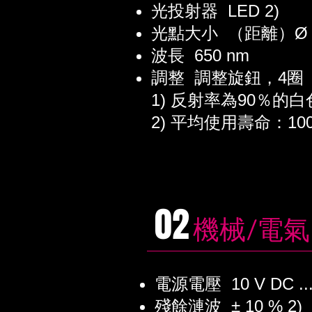
光投射器 LED 2)
光點大小 （距離）Ø 20
波長 650 nm
調整 調整旋鈕，4圈
1) 反射率為90％的白
2) 平均使用壽命：100,00
02
機械/電氣
電源電壓 10 V DC ... 
殘餘漣波 ± 10 % 2)