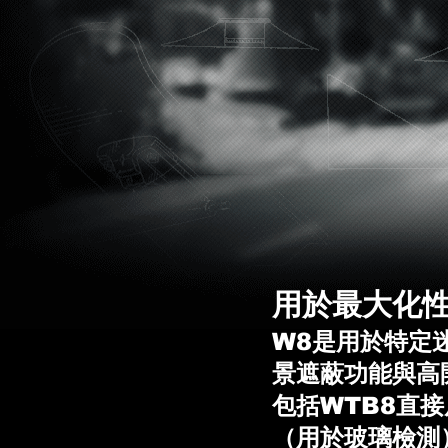
用於最大化
W8是用於特定
景遮蔽功能與高
包括WTB8直
（用於玻璃檢測