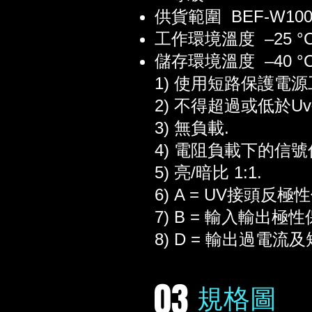
供貨範圍 BEF-W100-
工作環境溫度 –25 °C .
儲存環境溫度 –40 °C .
1) 使用短路保護電源
2) 不得超過或低於Uv
3) 無負載.
4) 電阻負載下的信號
5) 亮/暗比 1:1.
6) A = UV接頭反極
7) B = 輸入輸出極性
8) D = 輸出過電流
03
規格圖