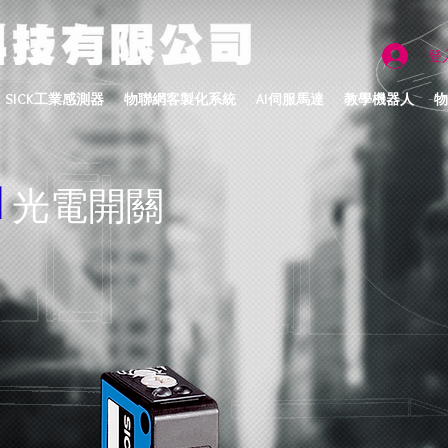
登
SICK工業感測器
物聯網客製化系統
AI伺服馬達
教學機器人
物
1
光電開關