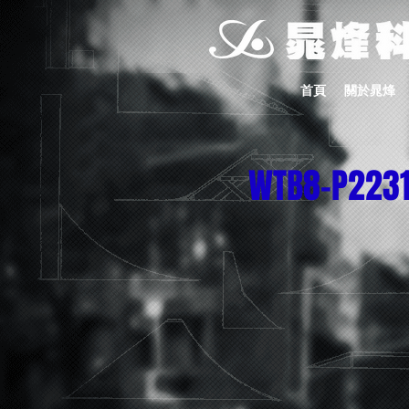
首頁
關於晁烽
WTB8-P223