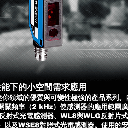
性能下的小空間需求應用
迷你領域的優質與可變性極強的產品系列。
開關頻率（2 kHz）使感測器的應用範圍
接反射式光電感測器、WL8與WLG反射片
）以及WSE8對照式光電感測器。使用的