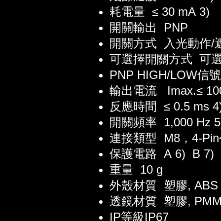
耗電量 ≤ 30 mA 3)
開關輸出 PNP
開關方式 入光動作/
可選擇開關方式 可
PNP HIGH/LOW信號電壓
輸出電流 Imax.≤ 10
反應時間 ≤ 0.5 ms 4
開關頻率 1,000 Hz 5
連接類型 M8，4-Pi
保護電路
A 6)
B 7)
重量 10 g
外殼材質 塑膠, ABS
透鏡材質 塑膠, PMM
IP等級IP67