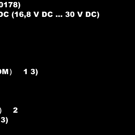
0178)
(16,8 V DC ... 30 V DC)
） 1 3)
） 2
3)