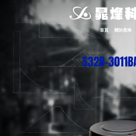
首頁
關於晁烽
S32B-3011B