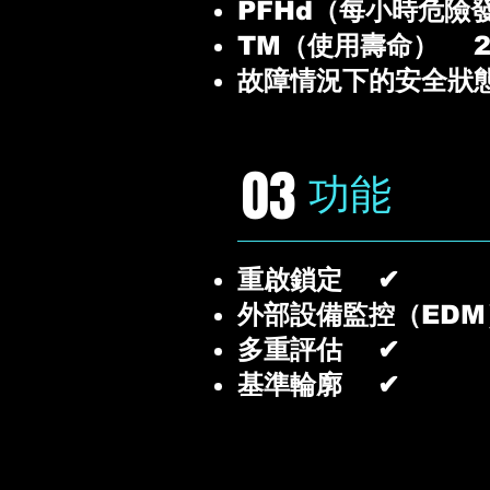
PFHd（每小時危險發生機
TM（使用壽命） 20 a
故障情況下的安全狀
03
功能
重啟鎖定 ✔
外部設備監控（ED
多重評估 ✔
基準輪廓 ✔