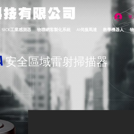
登
SICK工業感測器
物聯網客製化系統
AI伺服馬達
教學機器人
物
A
安全區域雷射掃描器