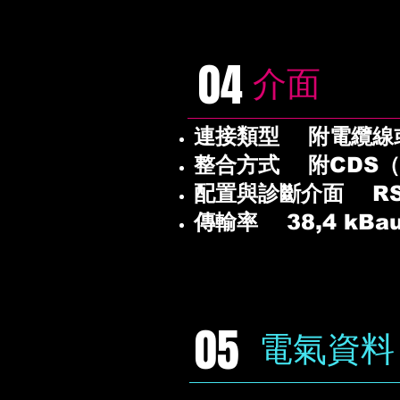
04
介面
連接類型 附電纜線
整合方式 附CDS
配置與診斷介面 RS-
傳輸率 38,4 kBa
05
電氣資料