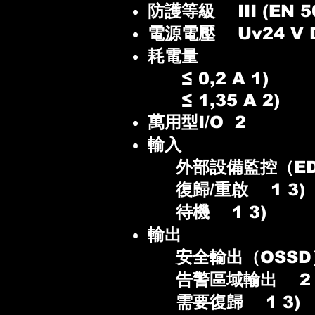
防護等級 III (EN 5
電源電壓 Uv24 V DC 
耗電量
≤ 0,2 A 1)
≤ 1,35 A 2)
萬用型I/O 2
輸入
外部設備監控（EDM
復歸/重啟 1 3)
待機 1 3)
輸出
安全輸出（OSSD
告警區域輸出 2 
需要復歸 1 3)