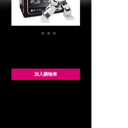
DARWIN-MINI達爾文機
器人
價
$19,500.00
格
加入購物車
擁有專屬遙控APP (OS:Android2.3.3以上)可
使用按鈕，手勢，聲音辨識跟訊息去控制機器
人或換動作並透過手機藍芽直接控制你的機器
人。
新的CM9.04控制器是一個開放原始碼的嵌入
式系統,4 port (5P) 可讓你更方便的擴充機器
人感應器或LED模組等。