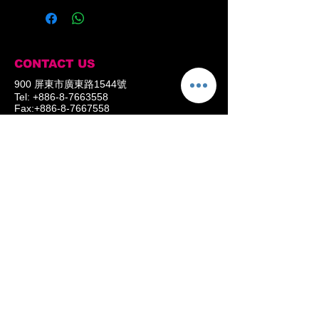
CONTACT US
900 屏東市廣東路1544號
Tel:
+886-8-7663558
Fax:
+886-8-7667558
​Mail:
augus0127@gmail.com
OPENING HOURS
Monday - Friday
09.00AM - 06.00PM
Saturday
09.00AM - 06.00PM