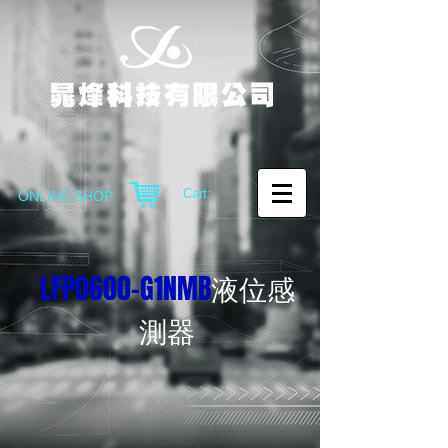
Cart:
ONLINE SHOP
LFP0600-G1NMB
液位感
測器