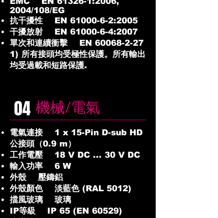
EMC EN 61326-1:2006,
2004/108/EG
抗干擾性 EN
61000-6-2
:2005
干擾放射 EN
61000-6-4
:2007
單次和連續衝擊 EN
60068-2-27
1) 所有接頭均受極性保護。所有輸出
均受過載和短路保護.
04
機械/電氣
電氣連接 1 x 15-Pin D-sub HD
公接頭（0.9 m）
工作電壓 18 V DC ... 30 V DC
輸入功率 6 W
外殼 壓鑄鋁
外殼顏色 淡藍色 (RAL 5012)
擋風玻璃 玻璃
IP等級 IP 65 (EN 60529)