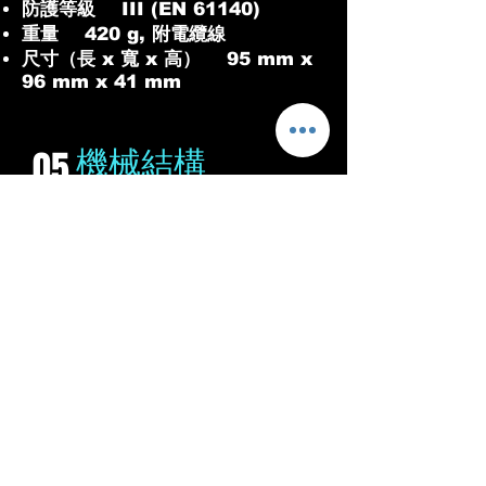
防護等級 III (EN 61140)
重量 420 g, 附電纜線
尺寸（長 x 寬 x 高） 95 mm x
96 mm x 41 mm
機械結構
05
感測面材質 1.4404 (Ra ≤ 0.8
µm), PEEK
接續牙口 G ¾ A
外殼材質 1.4305
外殼設計 帶有PMMA材質的觀景
窗（有機玻璃）
最大探頭負載 ≤ 6 Nm
06
環境資料