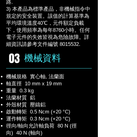
路.
3) 本產品為標準產品，非機械指令中
規定的安全裝置。該值的計算基準為
平均環境溫度40℃，元件額定負載
下，使用頻率為每年8760小時。任何
電子元件的失效皆視為危險故障。詳
細資訊請參考文件編號
8015532
.
03
機械資料
機械規格 實心軸, 法蘭面
軸直徑 10 mm x 19 mm
重量 0.3 kg
法蘭材質 鋁
外殼材質 壓鑄鋁
啟動轉矩 0.5 Ncm (+20 °C)
運作轉矩 0.3 Ncm (+20 °C)
徑向/軸向允許軸負荷
80 N (徑
向)
40 N (軸向)