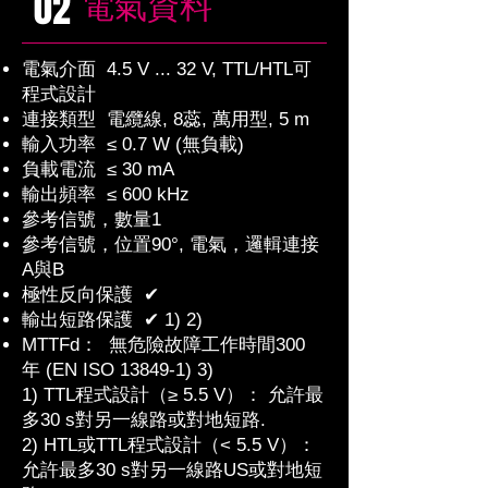
​電氣資料
02
電氣介面 4.5 V ... 32 V, TTL/HTL可
程式設計
連接類型 電纜線, 8蕊, 萬用型, 5 m
輸入功率 ≤ 0.7 W (無負載)
負載電流 ≤ 30 mA
輸出頻率 ≤ 600 kHz
參考信號，數量1
參考信號，位置90°, 電氣，邏輯連接
A與B
極性反向保護 ✔
輸出短路保護 ✔ 1) 2)
MTTFd： 無危險故障工作時間300
年 (EN ISO 13849-1) 3)
1) TTL程式設計（≥ 5.5 V）： 允許最
多30 s對另一線路或對地短路.
2) HTL或TTL程式設計（< 5.5 V）：
允許最多30 s對另一線路US或對地短