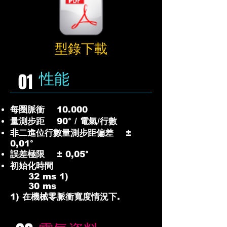
型錄下載
性能
01
每圈脈衝 10.000
量測步距 90° / 電氣/行數
非二進位行數量測步距偏差 ±
0,01°
誤差極限 ± 0,05°
初始化時間
32 ms 1)
30 ms
1) 在機械零脈衝寬度情況下.