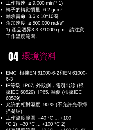
工作轉速 ≤ 9,000 min⁻¹ 1)
轉子的轉動慣量 6.2 gcm²
軸承壽命 3.6 x 10^10圈
角加速度 ≤ 500,000 rad/s²
1) 產品溫昇3.3 K/1000 rpm，請注意
工作溫度範圍.
04
環境資料
EMC 根據EN
61000-6-2
和EN
61000-
6-3
IP等級
IP67, 外殼側，電纜出線 (根
據IEC 60529)
IP65, 軸側 (根據IEC
60529)
允許的相對濕度 90 % (不允許光學掃
描凝结)
工作溫度範圍
–40 °C ... +100
°C 1)
–30 °C ... +100 °C 2)