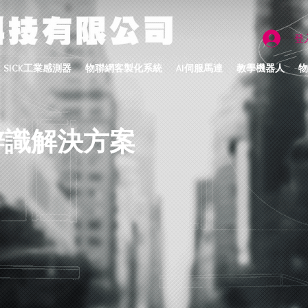
登
SICK工業感測器
物聯網客製化系統
AI伺服馬達
教學機器人
物
辨識解決方案