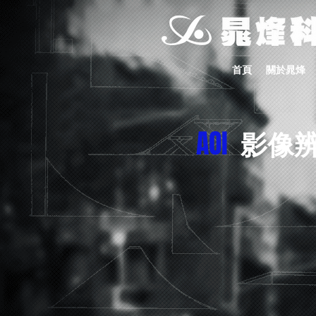
首頁
關於晁烽
AOI
影像